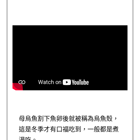
母烏魚割下魚卵後就被稱為烏魚殼，
這是冬季才有口福吃到，一般都是煮
湯吃。