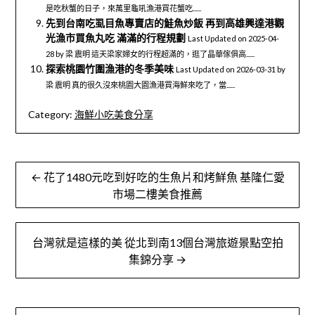
是吃秋蟹的日子，來萬里龜吼漁港買花蟹吃......
先到台南吃虱目魚專賣店的鮭魚炒飯 再到高雄興達港觀
光漁市買魚丸吃 滿滿的行程規劃
Last Updated on 2025-04-
28 by 梁 震明 這天梁家婦女的行程超滿的，逛了晶華傢俱高......
探索桃園竹圍漁港的冬季美味
Last Updated on 2026-03-31 by
梁 震明 真的很久沒來桃園大園漁港買海鮮來吃了，當......
Category:
海鮮小吃美食分享
文
← 花了1480元吃到好吃的生魚片和烤鮮魚 基隆仁愛
章
市場二樓美食推薦
導
台灣就是這樣的美 從北到南13個台灣旅遊景點空拍
覽
集錦分享 →