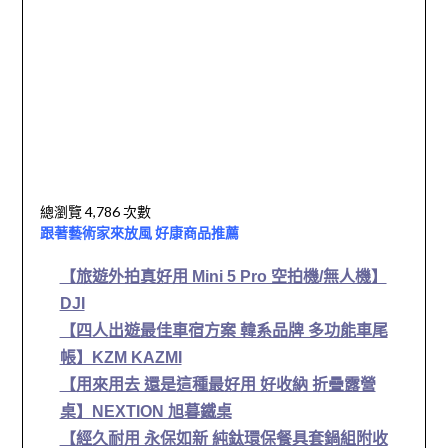
總瀏覽 4,786 次數
跟著藝術家來放風 好康商品推薦
【旅遊外拍真好用 Mini 5 Pro 空拍機/無人機】
DJI
【四人出遊最佳車宿方案 韓系品牌 多功能車尾
帳】KZM KAZMI
【用來用去 還是這種最好用 好收納 折疊露營
桌】NEXTION 旭暮鐵桌
【經久耐用 永保如新 純鈦環保餐具套鍋組附收