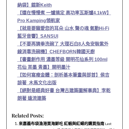
納袋】鎧斯Keith
【還在慢慢煮 一爐搞定 高功率瓦斯爐4.1kW】
Pro Kamping領航家
【就是要寵愛您的耳朵 山水 聲の魂 氣動Hi-Fi
藍牙音響】SANSUI
【不要再猜拳洗碗了 大理石白8人免安裝紫外
線消毒洗碗機】CHEFBORN韓國天廚
【書畫創作用 濃墨等級 開明花仙系列 100ml
花仙 茶墨 青墨】開明墨汁
【如何寫瘦金體：剖析基本筆畫與部首】侯吉
諒著 木馬文化出版
【絕對是經典好書 台灣古建築圖解事典】李乾
朗著 遠流建築
Related Posts:
來嘉義布袋漁港買海鮮吃 紅蝦與紅蟳的購買指南
Last