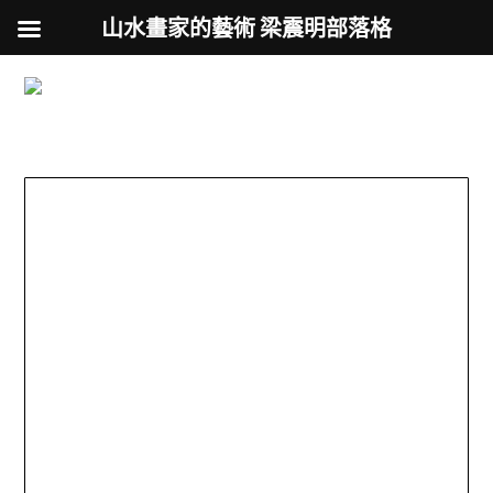
山水畫家的藝術 梁震明部落格
跟著藝術家來放風
Skip
to
用不同的視角來認識台灣
content