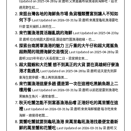
Updated on 2025-04-28 by 梁 震明 又來嘉義布袋漁港買海鮮吃，這次
遇見野生紅......
來逛台灣各地的海鮮魚市場 魚貨種類豐富到讓人不知如
何下手
Last Updated on 2026-03-31 by 梁 震明 來萬里龜吼漁港要吃
什麼 當天捕抓上岸的生......
來竹圍漁港買活蹦亂跳的海鮮
Last Updated on 2025-04-23 by
梁 震明 位在桃園大園地區 跟這個竹圍漁港結緣，也......
探索台南將軍漁港的魅力 三斤重的大午仔和超大尾鯊魚
超熱鬧的現撈海鮮交易情況
Last Updated on 2025-04-28 by 梁
震明 2025年年初八天長假第二日，梁家婦女來......
超大龍蝦和大花蟹 想不到真正的大貨 要在高雄蚵仔寮漁
港才能遇見
Last Updated on 2025-04-28 by 梁 震明 這天是先到屏
東海生館參觀，晚上再到高雄美......
來竹圍漁港這麼多趟 還是第一次在這裡吃黑鮪魚跟上二
樓用餐
Last Updated on 2026-03-31 by 梁 震明 以前若是要到漁港吃
黑鮪魚生魚片，通常會想......
秋天吃蟹怎能不到富基漁港品嚐 正港好吃的萬里蟹在這
裡
Last Updated on 2026-03-31 by 梁 震明 來來海鮮餐廳 每次吃來來
海鮮，總覺得老闆......
買蟹吃蟹就要到龜吼漁港 來萬里龜吼漁港找最便宜最新
鮮的萬里蟹和花蟹吃
Last Updated on 2026-03-31 by 梁 震明 又