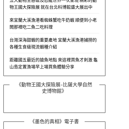
五大動物生態區及恐龍世界一次呈現 精彩的動
物王國大探險展 就在台北科博館盛大展出中
來宜蘭大溪漁港看蜘蛛蟹吃牛奶蝦 順便到小老
闆那裡吃二魚二吃料理
台灣深海甜蝦的重要產地 宜蘭大溪漁港捕撈的
各種生食級現流蝦種介紹
距離國五最近的搶魚地點 來這裡買魚才刺激 龜
山島定置漁場早上場買魚體驗分享
《動物王國大探險展-比薩大學自然
史博物館》
《墨色的真相》電子書