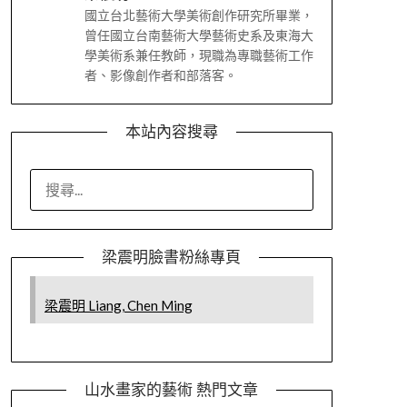
國立台北藝術大學美術創作研究所畢業，
曾任國立台南藝術大學藝術史系及東海大
學美術系兼任教師，現職為專職藝術工作
者、影像創作者和部落客。
本站內容搜尋
搜
尋
關
鍵
梁震明臉書粉絲專頁
字:
梁震明 Liang, Chen Ming
山水畫家的藝術 熱門文章