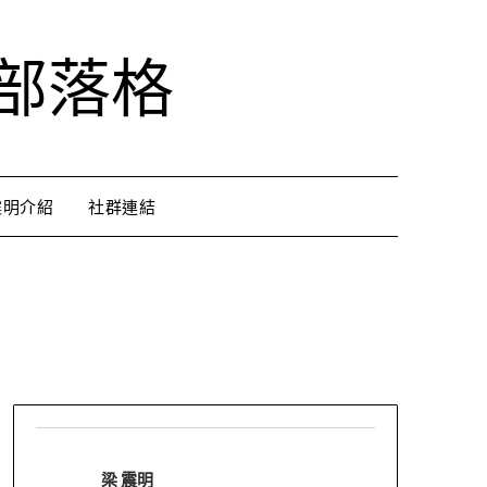
部落格
震明介紹
社群連結
梁 震明