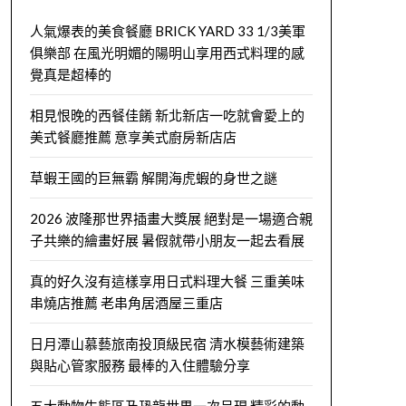
人氣爆表的美食餐廳 BRICK YARD 33 1/3美軍
俱樂部 在風光明媚的陽明山享用西式料理的感
覺真是超棒的
相見恨晚的西餐佳餚 新北新店一吃就會愛上的
美式餐廳推薦 意享美式廚房新店店
草蝦王國的巨無霸 解開海虎蝦的身世之謎
2026 波隆那世界插畫大獎展 絕對是一場適合親
子共樂的繪畫好展 暑假就帶小朋友一起去看展
真的好久沒有這樣享用日式料理大餐 三重美味
串燒店推薦 老串角居酒屋三重店
日月潭山慕藝旅南投頂級民宿 清水模藝術建築
與貼心管家服務 最棒的入住體驗分享