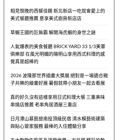
相見恨晚的西餐佳餚 新北新店一吃就會愛上的
美式餐廳推薦 意享美式廚房新店店
草蝦王國的巨無霸 解開海虎蝦的身世之謎
人氣爆表的美食餐廳 BRICK YARD 33 1/3美軍
俱樂部 在風光明媚的陽明山享用西式料理的感
覺真是超棒的
2026 波隆那世界插畫大獎展 絕對是一場適合親
子共樂的繪畫好展 暑假就帶小朋友一起去看展
真的好久沒有這樣享用日式料理大餐 三重美味
串燒店推薦 老串角居酒屋三重店
日月潭山慕藝旅南投頂級民宿 清水模藝術建築
與貼心管家服務 最棒的入住體驗分享