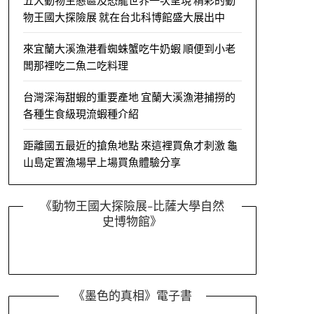
五大動物生態區及恐龍世界一次呈現 精彩的動
物王國大探險展 就在台北科博館盛大展出中
來宜蘭大溪漁港看蜘蛛蟹吃牛奶蝦 順便到小老
闆那裡吃二魚二吃料理
台灣深海甜蝦的重要產地 宜蘭大溪漁港捕撈的
各種生食級現流蝦種介紹
距離國五最近的搶魚地點 來這裡買魚才刺激 龜
山島定置漁場早上場買魚體驗分享
《動物王國大探險展-比薩大學自然
史博物館》
《墨色的真相》電子書