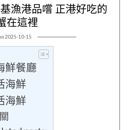
基漁港品嚐 正港好吃的
蟹在這裡
on
2025-10-15
海鮮餐廳
活海鮮
活海鮮
關