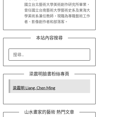
國立台北藝術大學美術創作研究所畢業，
曾任國立台南藝術大學藝術史系及東海大
學美術系兼任教師，現職為專職藝術工作
者、影像創作者和部落客。
本站內容搜尋
搜
尋
關
鍵
梁震明臉書粉絲專頁
字:
梁震明 Liang, Chen Ming
山水畫家的藝術 熱門文章