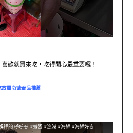
，喜歡就買來吃，吃得開心最重要囉！
來放風 好康商品推薦
🤣🤣🤣 #螃蟹 #漁港 #海鮮 #海鮮好き