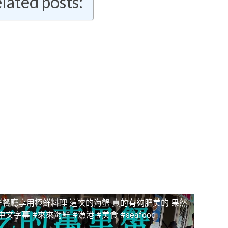
lated posts:
鮮餐廳享用極鮮料理 這次的海蟹 真的有夠肥美的 果然
幕 #來來海鮮 #漁港 #美食 #seafood