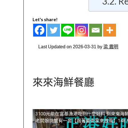
Re
Let's share!
Last Updated on 2026-03-31 by
梁 震明
來來海鮮餐廳
3100元能在富基漁港吃到什麼好料 到來來海
老闆娘挑蟹有一套【跟著藝術家來放風】148 中文字