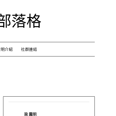
部落格
震明介紹
社群連結
梁 震明