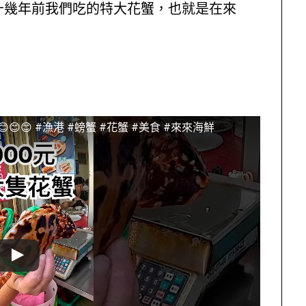
十幾年前我們吃的特大花蟹，也就是在來
😊 #漁港 #螃蟹 #花蟹 #美食 #來來海鮮