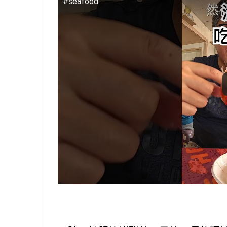
#seafood