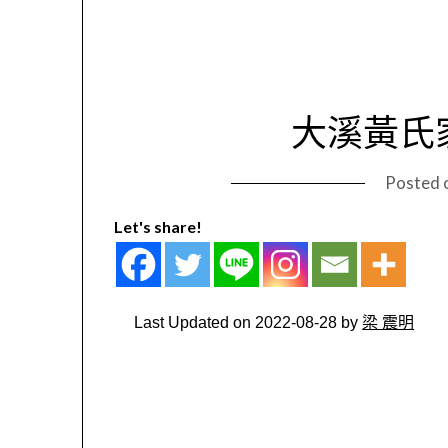
大溪黃氏
Posted 
Let's share!
Last Updated on 2022-08-28 by
梁 震明