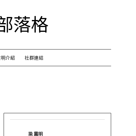
部落格
震明介紹
社群連結
梁 震明