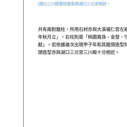
(圖2)三川殿龍柱造型與湖口三元宮相近。
共有兩對龍柱，所用石材亦與大溪福仁宮左
年秋月立」，右柱則是「桃園裔孫、金發、
献」。若依據歲次出現甲子年和其龍頭造型特徵
頭造型亦與湖口三元宮三川殿十分相近。