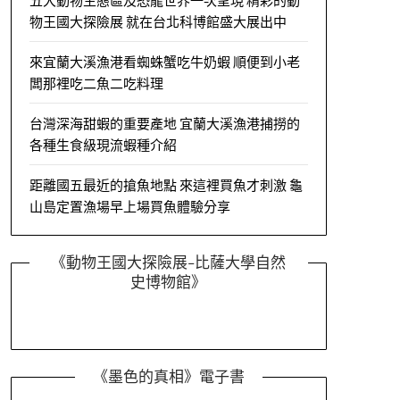
五大動物生態區及恐龍世界一次呈現 精彩的動
物王國大探險展 就在台北科博館盛大展出中
來宜蘭大溪漁港看蜘蛛蟹吃牛奶蝦 順便到小老
闆那裡吃二魚二吃料理
台灣深海甜蝦的重要產地 宜蘭大溪漁港捕撈的
各種生食級現流蝦種介紹
距離國五最近的搶魚地點 來這裡買魚才刺激 龜
山島定置漁場早上場買魚體驗分享
《動物王國大探險展-比薩大學自然
史博物館》
《墨色的真相》電子書