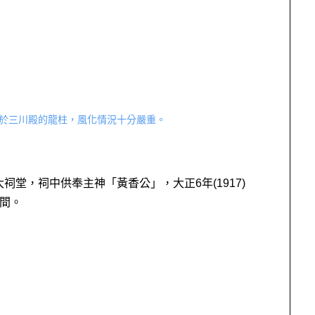
位於三川殿的龍柱，風化情況十分嚴重。
堂，祠中供奉主神「黃香公」，大正6年(1917)
時間。