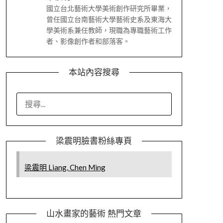
國立台北藝術大學美術創作研究所畢業，
曾任國立台南藝術大學藝術史系及東海大
學美術系兼任教師，現職為專職藝術工作
者、影像創作者和部落客。
本站內容搜尋
搜
尋
關
鍵
梁震明臉書粉絲專頁
字:
梁震明 Liang, Chen Ming
山水畫家的藝術 熱門文章