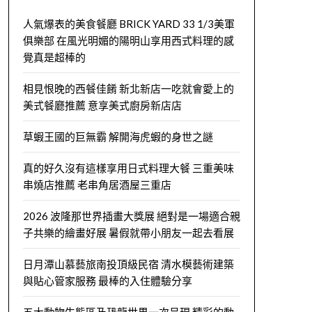
人氣爆表的美食餐廳 BRICK YARD 33 1/3美軍
俱樂部 在風光明媚的陽明山享用西式料理的感
覺真是超棒的
相見恨晚的西餐佳餚 新北新店一吃就會愛上的
美式餐廳推薦 意享美式廚房新店店
草蝦王國的巨無霸 解開海虎蝦的身世之謎
真的好久沒有這樣享用日式料理大餐 三重美味
串燒店推薦 老串角居酒屋三重店
2026 波隆那世界插畫大獎展 絕對是一場適合親
子共樂的繪畫好展 暑假就帶小朋友一起去看展
日月潭山慕藝旅南投頂級民宿 清水模藝術建築
與貼心管家服務 最棒的入住體驗分享