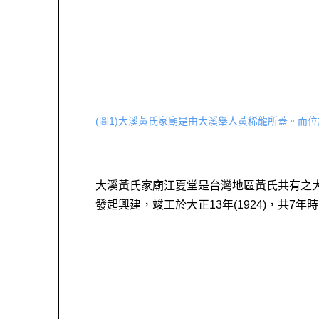
(圖1)大溪黃氏家廟是由大溪舉人黃稀龍所蓋。而
大溪黃氏家廟江夏堂是台灣地區黃氏共有之大祠
發起興建，竣工於大正13年(1924)，共7年