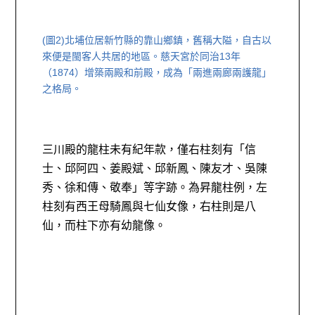
(圖2)
北埔位居新竹縣的靠山鄉鎮，舊稱大隘，自古以
來便是閩客人共居的地區。慈天宮於同治13年
（1874）增築兩殿和前殿，成為「兩進兩廊兩護龍」
之格局。
三川殿的龍柱未有紀年款，僅右柱刻有「信
士、邱阿四、姜殿斌、邱新鳳、陳友才、吳陳
秀、徐和傳、敬奉」等字跡。為昇龍柱例，左
柱刻有西王母騎鳳與七仙女像，右柱則是八
仙，而柱下亦有幼龍像。