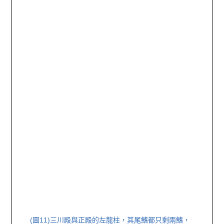
(圖11)
三川殿與正殿的左龍柱，其尾鰭都只剩兩鰭，