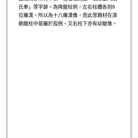
氏奉」等字跡。為降龍柱例，左右柱體各刻9
位羅漢，所以為十八羅漢像，而此等題材在清
朝龍柱中是屬於孤例。又右柱下亦有幼龍像。