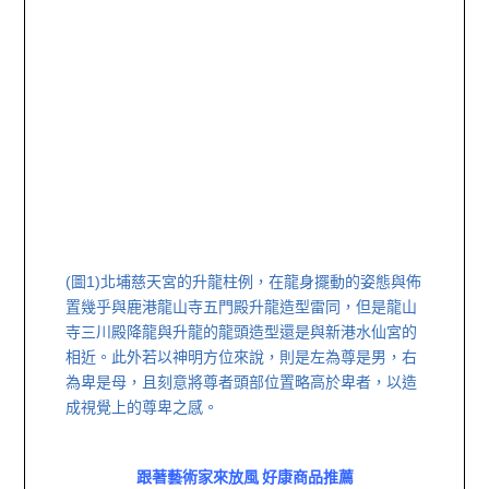
(圖1)
北埔慈天宮的升龍柱例，在龍身擺動的姿態與佈
置幾乎與鹿港龍山寺五門殿升龍造型雷同，但是龍山
寺三川殿降龍與升龍的龍頭造型還是與新港水仙宮的
相近。
此外若以神明方位來說，則是左為尊是男，右
為卑是母，且刻意將尊者頭部位置略高於卑者，以造
成視覺上的尊卑之感。
跟著藝術家來放風 好康商品推薦