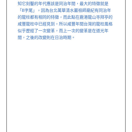
知它刻鑿的年代應該是同治年間，最大的特徵就是
「B字尾」，因為台北萬華清水巖祖師廟紀有同治年
的龍柱都有相同的特徵，而此點在鹿港龍山寺拜亭的
咸豐龍柱中已經見到，所以咸豐年間台灣的龍柱風格
似乎歷經了一次變革，而上一次的變革是在道光年
間，之後的改變則在日治時期。