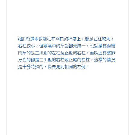
(圖15)
這兩對龍柱在開口的程度上，都是左柱較大，
右柱較小，但是嘴中的牙齒卻未統一，也就是有兩顆
門牙的是三川殿的左柱及正殿的右柱，而嘴上有整排
牙齒的卻是三川殿的右柱及正殿的左柱，這樣的情況
是十分特殊的，尚未見到相同的柱例。