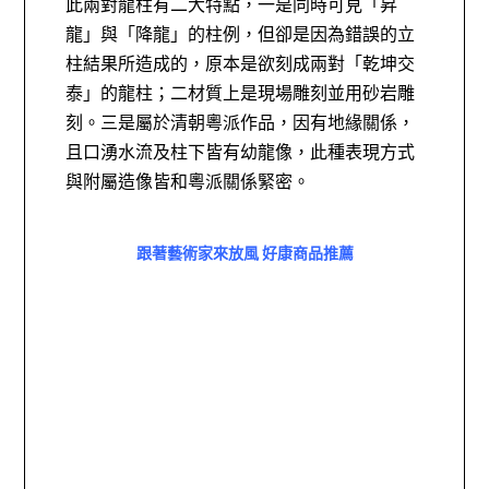
此兩對龍柱有二大特點，一是同時可見「昇
龍」與「降龍」的柱例，但卻是因為錯誤的立
柱結果所造成的，原本是欲刻成兩對「乾坤交
泰」的龍柱；二材質上是現場雕刻並用砂岩雕
刻。三是屬於清朝粵派作品，因有地緣關係，
且口湧水流及柱下皆有幼龍像，此種表現方式
與附屬造像皆和粵派關係緊密。
跟著藝術家來放風 好康商品推薦