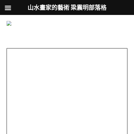
山水畫家的藝術 梁震明部落格
跟著藝術家來放風
Skip
to
用不同的視角來認識台灣
content