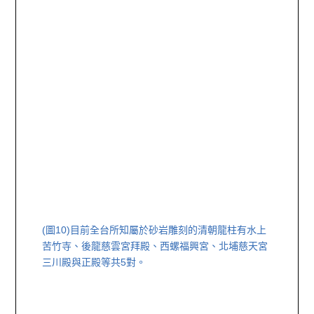
(圖10)
目前全台所知屬於砂岩雕刻的清朝龍柱有水上
苦竹寺、後龍慈雲宮拜殿、西螺福興宮、北埔慈天宮
三川殿與正殿等共5對。