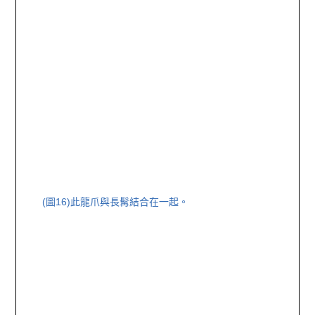
(圖16)此龍爪與長髯結合在一起。