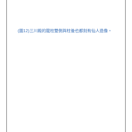
(圖12)
三川殿的龍柱雙側與柱後也都刻有仙人造像。