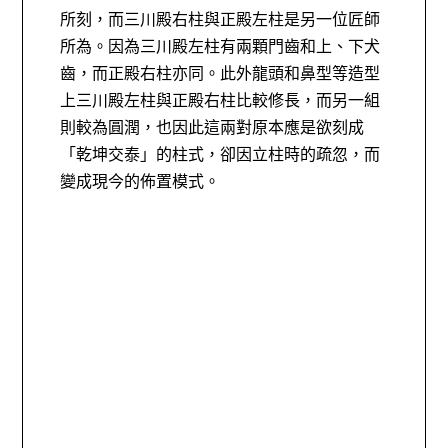
所刻，而三川殿右柱與正殿左柱是另一位匠師
所為。因為三川殿左柱有兩顆門齒和上、下犬
齒，而正殿右柱亦同。此外龍頭和鼻型等造型
上三川殿左柱與正殿右柱比較修長，而另一組
則較為圓潤，也因此這兩對原本應是欲刻成
「乾坤交泰」的柱式，卻因立柱時的疏忽，而
變成現今的佈置模式。