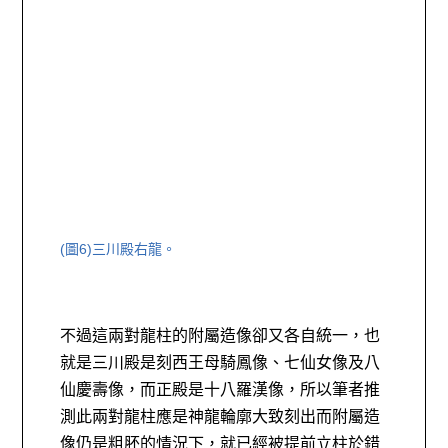
(圖6)
三川殿右龍。
不過這兩對龍柱的附屬造像卻又各自統一，也
就是三川殿是刻西王母騎鳳像、七仙女像及八
仙慶壽像，而正殿是十八羅漢像，所以筆者推
測此兩對龍柱應是神龍輪廓大致刻出而附屬造
像仍是粗胚的情況下，就已經被提前立柱於錯