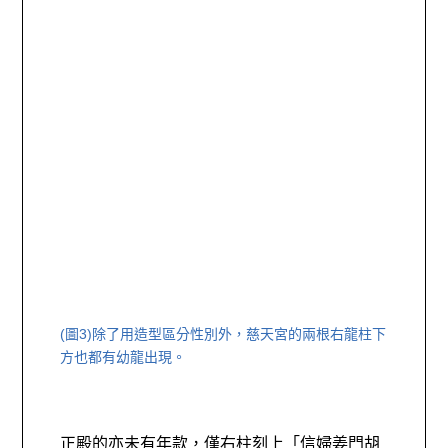
(圖3)
除了用造型區分性別外，慈天宮的兩根右龍柱下
方也都有幼龍出現。
正殿的亦未有年款，僅右柱刻上「信婦姜門胡