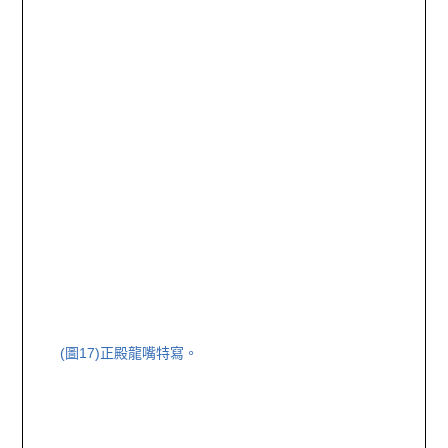
(圖17)正殿龍嘴特寫。