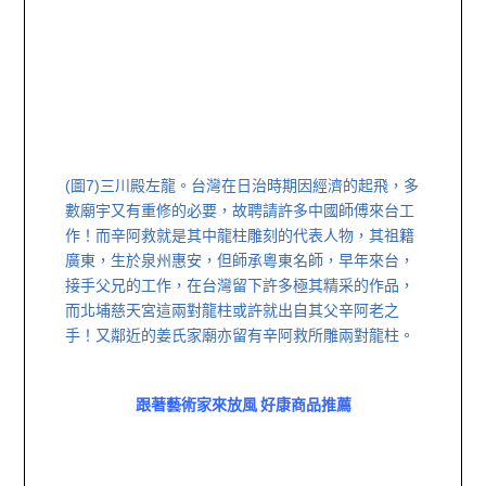
(圖7)
三川殿左龍。
台灣在日治時期因經濟的起飛，多
數廟宇又有重修的必要，故聘請許多中國師傅來台工
作！而辛阿救就是其中龍柱雕刻的代表人物，其祖籍
廣東，生於泉州惠安，但師承粵東名師，早年來台，
接手父兄的工作，在台灣留下許多極其精采的作品，
而北埔慈天宮這兩對龍柱或許就出自其父辛阿老之
手！又鄰近的姜氏家廟亦留有辛阿救所雕兩對龍柱。
跟著藝術家來放風 好康商品推薦