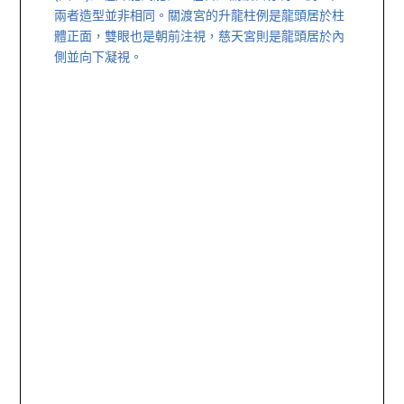
兩者造型並非相同。關渡宮的升龍柱例是龍頭居於柱
體正面，雙眼也是朝前注視，慈天宮則是龍頭居於內
側並向下凝視。