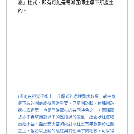
泰」柱式，即有可能是粵派匠師主導下所產生
的。
(圖8)
在視覺平衡上，升龍式的處理難度較高，故柱身
最下端的圓底變得異常重要，已呈圓缽狀。這種圓缽
狀柱底造型，也是同治龍柱的共同特色之一。而降龍
式亦不希望頭部以下的區段過於笨重，故圓狀柱底較
為細小些。雖然慈天宮的兩對龍柱沒有年款刻於柱體
之上，但若以正殿的龍柱與其他廟宇的相較，可以得