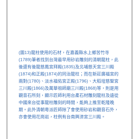
(圖13)
龍柱使用的石材，在嘉義縣水上鄉苦竹寺
(1789)筆者找到台灣最早用砂岩雕刻的清朝龍柱，此
後還有後龍慈鳳宮拜殿(1835)及北埔慈天宮三川殿
(1874)和正殿(1874)的同治龍柱；而在新莊廣福宮的
兩對(1780)、淡水福佑宮正殿(1796)、大稻埕慈聖宮
三川殿(1866)及萬華祖師廟三川殿(1868)等，則是用
觀音石所刻，顯示匠師利用台產石材雕刻龍柱及遠從
中國來台從事龍柱雕刻的時間，能夠上推至乾隆晚
期。此外清朝粵派匠師除了會使用砂岩和觀音石外，
亦會使用花崗岩，柱例有台南興濟宮三川殿。