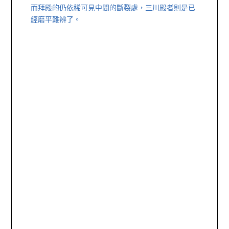
而拜殿的仍依稀可見中間的斷裂處，三川殿者則是已
經磨平難辨了。