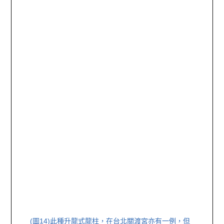
(圖14)
此種升龍式龍柱，在台北關渡宮亦有一例，但