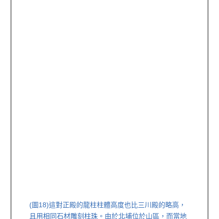
(圖18)
這對正殿的龍柱柱體高度也比三川殿的略高，
且用相同石材雕刻柱珠。由於北埔位於山區，而當地