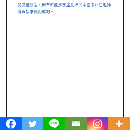
又盛產砂岩，極有可能是定居北埔的中國潮州石雕師
傅直接雕刻而成的。