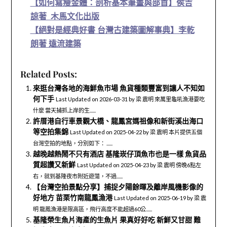
【如何寫瘦金體：剖析基本筆畫與部首】侯吉
諒著 木馬文化出版
【絕對是經典好書 台灣古建築圖解事典】李乾
朗著 遠流建築
Related Posts:
來逛台灣各地的海鮮魚市場 魚貨種類豐富到讓人不知如
何下手
Last Updated on 2026-03-31 by 梁 震明 來萬里龜吼漁港要吃
什麼 當天捕抓上岸的生......
許厝港自行車景觀大橋、龍鳳宮媽祖像和新街溪出海口
等空拍集錦
Last Updated on 2025-04-22 by 梁 震明 本片提供五個
台灣空拍的地點，分別如下： ......
越晚越熱鬧不只有酒店 基隆崁仔頂魚市也是一樣 魚貨品
質超讚又新鮮
Last Updated on 2025-04-23 by 梁 震明 傍晚6點左
右，就到基隆夜市附近遊蕩，不過......
【台灣空拍景點分享】捕捉夕陽餘暉及離岸風機影像的
好地方 苗栗竹南龍鳳漁港
Last Updated on 2025-06-19 by 梁 震
明 龍鳳漁港是限高區，飛行高度不能超過60公......
基隆榮生魚片海產的生魚片 果真好好吃 新鮮又甘甜 難