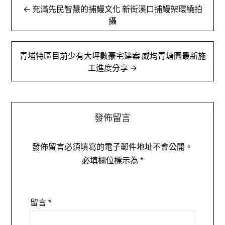
文
← 充滿先民智慧的捕鰻文化 新街溪口捕鰻架環繞拍
章
攝
導
青埔特區目前少有大坪數豪宅建案 威均青塘園最新施
覽
工進度分享 →
發佈留言
發佈留言必須填寫的電子郵件地址不會公開。
必填欄位標示為
*
留言
*