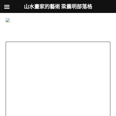
山水畫家的藝術 梁震明部落格
跟著藝術家來放風
Skip
to
用不同的視角來認識台灣
content