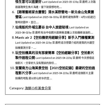
怪生意可以這麼好
Last Updated on 2025-05-13 by 梁 震明 上次路
過基隆榮生魚片海產，當下就很想吃吃......
【跟著藝術家去露營】清水溪野營地－新北金山免費露
營區
Last Updated on 2025-06-03 by 梁 震明 避免群聚，4月10日起已
暫時封園中，並已......
仙境般的外埔忘憂谷 台中人旅遊秘境
Last Updated on
2023-08-02 by 梁 震明 有台中伯朗大道美稱 距離上次拍攝綠油油的......
Mavic air 2【空拍機使用經驗分享】新手入門機種實測
Last Updated on 2025-04-22 by 梁 震明 這次想要介紹的是我的大疆空
拍機實測分享，......
玩空拍機真的沒有那麼簡單【空拍經驗分享】空拍影片
製作過程公開
Last Updated on 2025-04-22 by 梁 震明 今天想借這
個影片，分享好久沒有閒談的部份......
宜蘭南方山海美景空拍【2021空拍記錄】最硬的空拍過
程影片分享
Last Updated on 2025-04-22 by 梁 震明 這個影片主要
拍攝的地點 是以好山好水的宜......
Category:
海鮮小吃美食分享