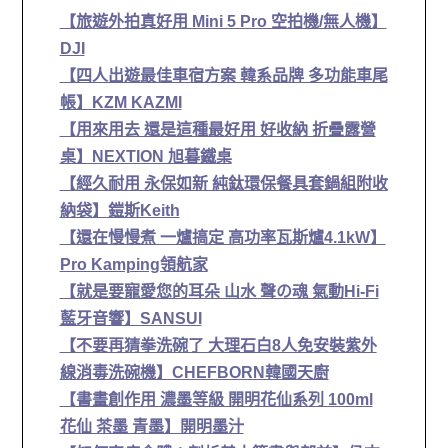
【旅遊外拍真好用 Mini 5 Pro 空拍機/無人機】
DJI
【四人出遊最佳車宿方案 韓系品牌 多功能車尾
帳】KZM KAZMI
【用來用去 還是這種最好用 好收納 折疊露營
桌】NEXTION 旭暮鐵桌
【經久耐用 永保如新 純鈦環保餐具套鍋組附收
納袋】鎧斯Keith
【還在慢慢煮 一爐搞定 高功率瓦斯爐4.1kW】
Pro Kamping領航家
【就是要寵愛您的耳朵 山水 聲の魂 氣動Hi-Fi
藍牙音響】SANSUI
【不要再猜拳洗碗了 大理石白8人免安裝紫外
線消毒洗碗機】CHEFBORN韓國天廚
【書畫創作用 濃墨等級 開明花仙系列 100ml
花仙 茶墨 青墨】開明墨汁