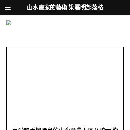
山水畫家的藝術 梁震明部落格
跟著藝術家來放風
Skip
to
用不同的視角來認識台灣
content