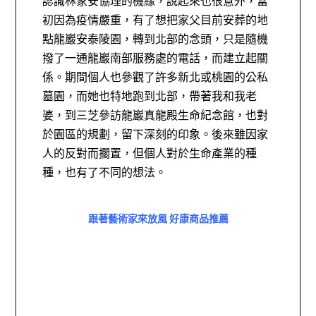
認識林家安協理的機緣，說起來也很意外，當
初因為疫情嚴重，有了想把家父目前安葬的地
點龍巖安泰陵園，轉到北部的念頭，只是隨機
撥了一通龍巖南部服務處的電話，而建立起關
係。期間個人也參觀了許多新北或桃園的公私
墓園，而她也特地跑到北部，帶著我和我老
婆，到三芝參訪龍巖真龍殿生命紀念館，也對
於園區的規劃，留下深刻的印象。後來雖因家
人的反對而擱置，但個人對於生命產業的種
種，也有了不同的想法。
跟著藝術家來放風 好康商品推薦