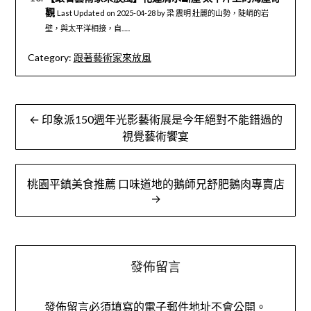
觀
Last Updated on 2025-04-28 by 梁 震明 壯麗的山勢，陡峭的岩
壁，與太平洋相接，自......
Category:
跟著藝術家來放風
文
← 印象派150週年光影藝術展是今年絕對不能錯過的
章
視覺藝術饗宴
導
桃園平鎮美食推薦 口味道地的鵝師兄舒肥鵝肉專賣店
覽
→
發佈留言
發佈留言必須填寫的電子郵件地址不會公開。