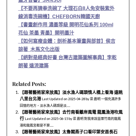
藍牙音響】SANSUI
【不要再猜拳洗碗了 大理石白8人免安裝紫外
線消毒洗碗機】CHEFBORN韓國天廚
【書畫創作用 濃墨等級 開明花仙系列 100ml
花仙 茶墨 青墨】開明墨汁
【如何寫瘦金體：剖析基本筆畫與部首】侯吉
諒著 木馬文化出版
【絕對是經典好書 台灣古建築圖解事典】李乾
朗著 遠流建築
Related Posts:
【跟著藝術家來放風】淡水漁人碼頭情人橋上看海 遠眺
八里台北港
Last Updated on 2025-04-28 by 梁 震明 一個充滿許多
回憶的地方，淡水漁人碼頭是淡......
【跟著藝術家來放風】去竹南看離岸風電 龍鳳漁港吹風
行
Last Updated on 2025-06-15 by 梁 震明 對我來說苗栗竹南的龍鳳
港和龍鳳宮都是不算......
【跟著藝術家來放風】太魯閣燕子口看印第安酋長石