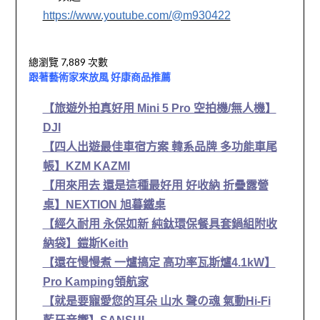
https://www.youtube.com/@m930422
總瀏覽 7,889 次數
跟著藝術家來放風 好康商品推薦
【旅遊外拍真好用 Mini 5 Pro 空拍機/無人機】
DJI
【四人出遊最佳車宿方案 韓系品牌 多功能車尾
帳】KZM KAZMI
【用來用去 還是這種最好用 好收納 折疊露營
桌】NEXTION 旭暮鐵桌
【經久耐用 永保如新 純鈦環保餐具套鍋組附收
納袋】鎧斯Keith
【還在慢慢煮 一爐搞定 高功率瓦斯爐4.1kW】
Pro Kamping領航家
【就是要寵愛您的耳朵 山水 聲の魂 氣動Hi-Fi