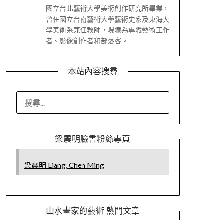
國立台北藝術大學美術創作研究所畢業，
曾任國立台南藝術大學藝術史系及東海大
學美術系兼任教師，現職為專職藝術工作
者、影像創作者和部落客。
本站內容搜尋
搜
尋
關
鍵
梁震明臉書粉絲專頁
字:
梁震明 Liang, Chen Ming
山水畫家的藝術 熱門文章