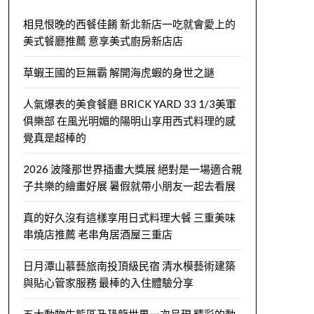
相見恨晚的西餐佳餚 新北新店一吃就會愛上的
美式餐廳推薦 意享美式廚房新店店
草蝦王國的巨無霸 解開海虎蝦的身世之謎
人氣爆表的美食餐廳 BRICK YARD 33 1/3美軍
俱樂部 在風光明媚的陽明山享用西式料理的感
覺真是超棒的
2026 波隆那世界插畫大獎展 絕對是一場適合親
子共樂的繪畫好展 暑假就帶小朋友一起去看展
真的好久沒有這樣享用日式料理大餐 三重美味
串燒店推薦 老串角居酒屋三重店
日月潭山慕藝旅南投頂級民宿 清水模藝術建築
與貼心管家服務 最棒的入住體驗分享