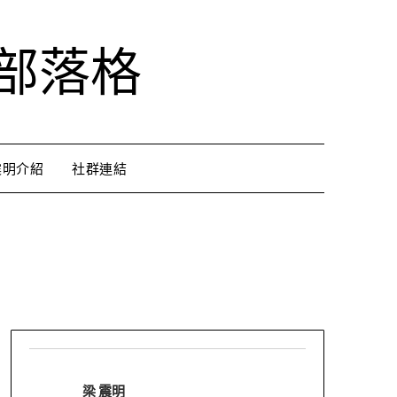
部落格
震明介紹
社群連結
梁 震明