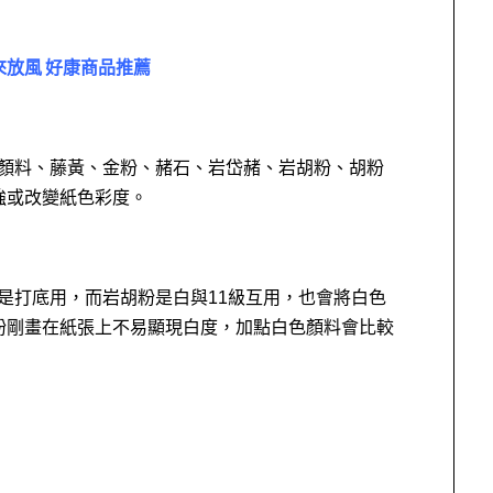
來放風 好康商品推薦
色顏料、藤黃、金粉、赭石、岩岱赭、岩胡粉、胡粉
強或改變紙色彩度。
是打底用，而岩胡粉是白與11級互用，也會將白色
粉剛畫在紙張上不易顯現白度，加點白色顏料會比較