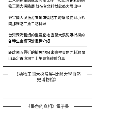
五大動物生態區及恐龍世界一次呈現 精彩的動
物王國大探險展 就在台北科博館盛大展出中
來宜蘭大溪漁港看蜘蛛蟹吃牛奶蝦 順便到小老
闆那裡吃二魚二吃料理
台灣深海甜蝦的重要產地 宜蘭大溪漁港捕撈的
各種生食級現流蝦種介紹
距離國五最近的搶魚地點 來這裡買魚才刺激 龜
山島定置漁場早上場買魚體驗分享
《動物王國大探險展-比薩大學自然
史博物館》
《墨色的真相》電子書