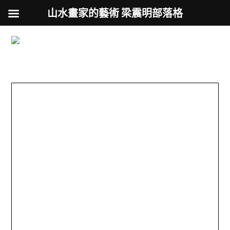
山水畫家的藝術 梁震明部落格
跟著藝術家來放風
Skip
to
用不同的視角來認識台灣
content