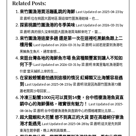
Related Posts:
來竹圍漁港買活蹦亂跳的海鮮
Last Updated on 2025-04-23 by
梁 震明 位在桃園大園地區 跟這個竹圍漁港結緣，也......
探索桃園竹圍漁港的冬季美味
Last Updated on 2026-03-31 by
梁 震明 真的很久沒來桃園大園漁港買海鮮來吃了，當......
來竹圍漁港這麼多趟 還是第一次在這裡吃黑鮪魚跟上二
樓用餐
Last Updated on 2026-03-31 by 梁 震明 以前若是要到漁港吃
黑鮪魚生魚片，通常會想......
來逛台灣各地的海鮮魚市場 魚貨種類豐富到讓人不知如
何下手
Last Updated on 2026-03-31 by 梁 震明 來萬里龜吼漁港要吃
什麼 當天捕抓上岸的生......
在家殺螃蟹最怕遇到這樣的情況 紅蟳類又比海蟹容易遇
到
Last Updated on 2025-04-23 by 梁 震明 就是因為跟竹圍漁港73攤
蕭老闆買沙母回家......
冷凍三點蟹1000元可以買到14隻，台中梧棲漁港魚貨直
銷中心的海鮮價格，確實很有魅力！
Last Updated on 2025-
08-06 by 梁 震明 台中梧棲漁港魚貨直銷中心的價格確實比北部......
超大龍蝦和大花蟹 想不到真正的大貨 要在高雄蚵仔寮漁
港才能遇見
Last Updated on 2025-04-28 by 梁 震明 這天是先到屏
東海生館參觀，晚上再到高雄美......