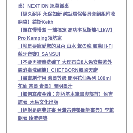
桌】NEXTION 旭暮鐵桌
【經久耐用 永保如新 純鈦環保餐具套鍋組附收
納袋】鎧斯Keith
【還在慢慢煮 一爐搞定 高功率瓦斯爐4.1kW】
Pro Kamping領航家
【就是要寵愛您的耳朵 山水 聲の魂 氣動Hi-Fi
藍牙音響】SANSUI
【不要再猜拳洗碗了 大理石白8人免安裝紫外
線消毒洗碗機】CHEFBORN韓國天廚
【書畫創作用 濃墨等級 開明花仙系列 100ml
花仙 茶墨 青墨】開明墨汁
【如何寫瘦金體：剖析基本筆畫與部首】侯吉
諒著 木馬文化出版
【絕對是經典好書 台灣古建築圖解事典】李乾
朗著 遠流建築