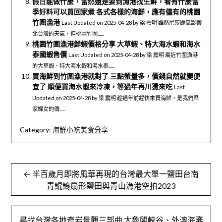
假日能做什麼，當然還是要到漁港找生鮮，看有什麼當
季好料可以買回家煮 各式各樣的海鮮，應有儘有的桃園
竹圍漁港
Last Updated on 2025-04-28 by 梁 震明 雖然尼莎颱風影響
北台灣的天氣，但桃園竹圍......
桃園竹圍漁港鮮蝦價格分享 大草蝦、特大海水蝦和海水
泰國蝦售價
Last Updated on 2025-04-28 by 梁 震明 最近竹圍漁港
的大草蝦、特大海水蝦和海水泰......
買海鮮到竹圍漁港就對了 三點蟹量多，價錢自然就變便
宜了 順便買海水蝦來冷凍，等過年再川燙來吃
Last
Updated on 2025-04-28 by 梁 震明 趁過年前趕快來買海鮮，是我們梁
家婦女的傳......
Category:
海鮮小吃美食分享
文
← 半百歲月即將風華再現的台灣最大單一鹽田台南
章
青鯤鯓扇形鹽田與青山漁港空拍2023
導
尋找台灣各地奇岩景觀三部曲 太魯閣峽谷、外澳海灘