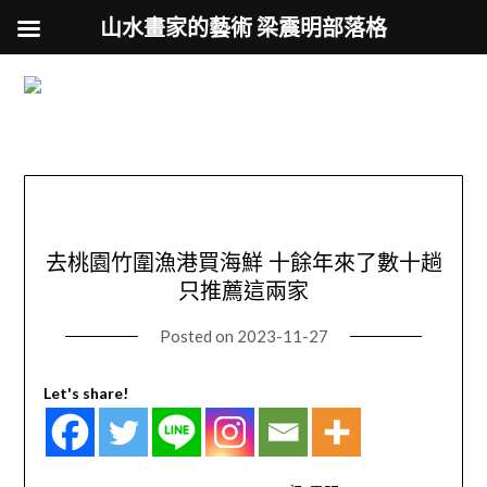
山水畫家的藝術 梁震明部落格
跟著藝術家來放風
Skip
to
用不同的視角來認識台灣
content
去桃園竹圍漁港買海鮮 十餘年來了數十趟
只推薦這兩家
Posted on
2023-11-27
Let's share!