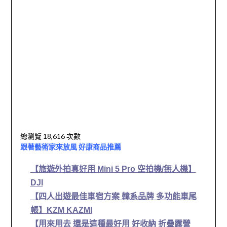
總瀏覽 18,616 次數
跟著藝術家來放風 好康商品推薦
【旅遊外拍真好用 Mini 5 Pro 空拍機/無人機】
DJI
【四人出遊最佳車宿方案 韓系品牌 多功能車尾
帳】KZM KAZMI
【用來用去 還是這種最好用 好收納 折疊露營