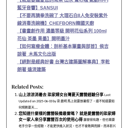
【就是要寵愛您的耳朵 山水 聲の魂 氣動Hi-Fi
藍牙音響】SANSUI
【不要再猜拳洗碗了 大理石白8人免安裝紫外
線消毒洗碗機】CHEFBORN韓國天廚
【書畫創作用 濃墨等級 開明花仙系列 100ml
花仙 茶墨 青墨】開明墨汁
【如何寫瘦金體：剖析基本筆畫與部首】侯吉
諒著 木馬文化出版
【絕對是經典好書 台灣古建築圖解事典】李乾
朗著 遠流建築
Related Posts:
山上涼涼消暑去 梁家婦女台灣夏天露營經驗分享
Last
Updated on 2025-06-03 by 梁 震明 馬上就要放暑假了，還不知道要如
何規劃夏天......
您知道什麼樣的露營裝備最雷嗎？ 就是愛露營的梁家婦
女一家人來分享露營百次的使用心得
露營很有趣，但也需要
老手分享一些經驗，才能更快進入狀況，也才不會敗興而歸，而本影片