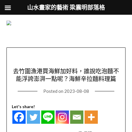
山水畫家的藝術 梁震明部落格
跟著藝術家來放風
Skip
to
用不同的視角來認識台灣
content
去竹圍漁港買海鮮加好料，誰說吃泡麵不
能浮誇澎湃一點呢？海鮮辛拉麵料理篇
Posted on
2023-08-08
Let's share!