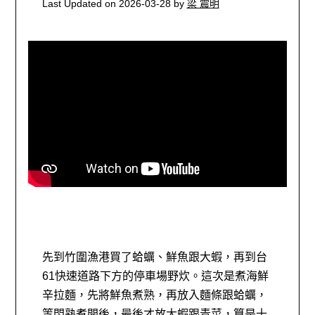
Last Updated on 2026-03-28 by
梁 震明
先到竹圍漁港買了蛤蠣、鮮魚跟大蝦，再到台
61快速道路下方的停車場野炊。這次是煮海鮮
辛拉麵，先將鮮魚煮熟，再放入麵條跟蛤蠣，
等悶熟煮開後，最後才放大蝦跟青菜，算是十