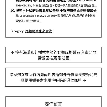
Last Updated on
2026-03-18 by 梁 震明 說起露營，起初一家人都是去私人露營區露營......
服務再升級的台東五星級營地 小野柳露營區冬季體驗分
享
Last Updated on 2026-03-30 by 梁 震明 六年前就曾經住過小野柳
露營區，想不到最近......
Category:
跟著藝術家來露營
文
← 擁有海灘和紅樹林生態的野營風格營區 台南北門
章
露營區推薦 愛莊園
導
梁家婦女來新竹內灣南坪古道郊外野食享受美好時光
覽
順便用鐵壺煮水現泡好喝的淺焙咖啡 →
發佈留言