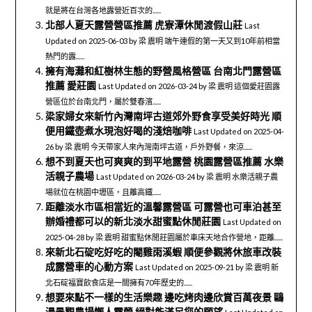
就是將在台灣各地露營近百次的......
北部人夏天露營營區推薦 虎寮潭休閒渡假山莊
Last
Updated on 2025-06-03 by 梁 震明 端午連假的第一天又到10年前相當
熱門的露......
擁有海灘和紅樹林生態的野營風格營區 台南北門露營區
推薦 愛莊園
Last Updated on 2026-03-24 by 梁 震明 這個愛莊園露
營區位於台南北門，屬於雙春濱......
梁家婦女來新竹內灣南坪古道郊外野食享受美好時光 順
便用鐵壺煮水現泡好喝的淺焙咖啡
Last Updated on 2025-04-
26 by 梁 震明 今天帶家人來內灣南坪古道，戶外野餐，來涼......
想不到夏天也可爽爽的到平地露營 桃園露營區推薦 水樂
活親子農場
Last Updated on 2026-03-24 by 梁 震明 水樂活親子農
場就位在桃園中壢區，且離高鐵......
距離淡水市區相當近的溫馨露營區 可露營也可車泊甚至
辦婚禮都可以的新北淡水甜蜜點休閒莊園
Last Updated on
2025-04-28 by 梁 震明 甜蜜點休閒莊園屬於車床天地合作營地，距離......
來新北石碇吃好吃的閹雞雨溪蝦 順便參觀將休旅車改裝
成露營車的心動方案
Last Updated on 2025-09-21 by 梁 震明 新
北石碇福寶飲食店是一間擁有70年歷史的......
想要來點不一樣的生活樂趣 邊吃烤肉邊欣賞百萬夜景 鷗
漫景觀農場懶人露營 絕對能滿足您的願望