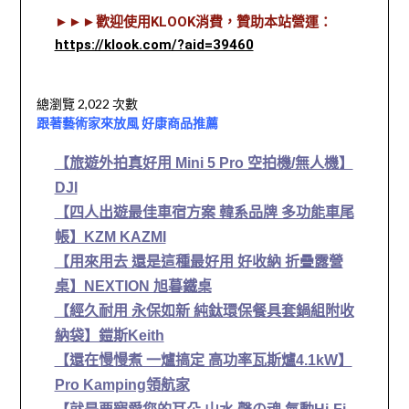
►►►歡迎使用KLOOK消費，贊助本站營運：
https://klook.com/?aid=39460
總瀏覽 2,022 次數
跟著藝術家來放風 好康商品推薦
【旅遊外拍真好用 Mini 5 Pro 空拍機/無人機】
DJI
【四人出遊最佳車宿方案 韓系品牌 多功能車尾
帳】KZM KAZMI
【用來用去 還是這種最好用 好收納 折疊露營
桌】NEXTION 旭暮鐵桌
【經久耐用 永保如新 純鈦環保餐具套鍋組附收
納袋】鎧斯Keith
【還在慢慢煮 一爐搞定 高功率瓦斯爐4.1kW】
Pro Kamping領航家