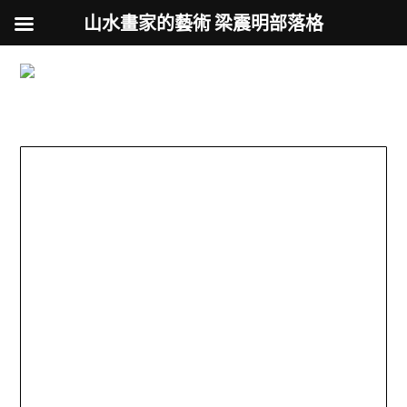
山水畫家的藝術 梁震明部落格
跟著藝術家來放風
Skip
to
用不同的視角來認識台灣
content