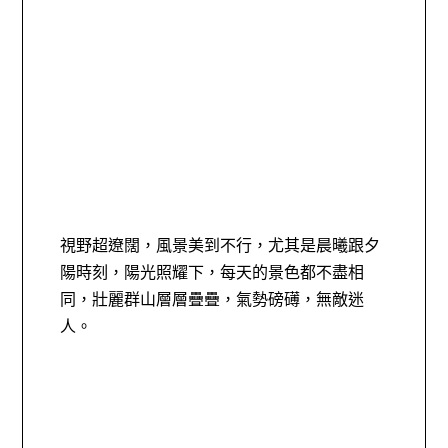
視野超遼闊，風景美到不行，尤其是晨曦跟夕
陽時刻，陽光照耀下，每天的景色都不盡相
同，壯麗群山層層疊疊，氣勢磅礡，無敵迷
人。 