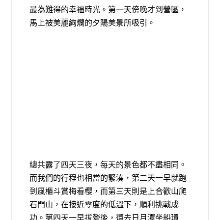
最為難得的幸福時光。第一天傍晚才到營區，
馬上被美麗絢爛的夕陽美景所吸引。
總共露了四天三夜，每天的景色都不盡相同。
而我們的行程也相當的緊湊，第二天一早就跑
到風櫃斗賞梅看櫻，而第三天則是上合歡山爬
石門山，在接近零度的低溫下，順利挑戰成
功。第四天一早拔營後，還去日月潭坐船環