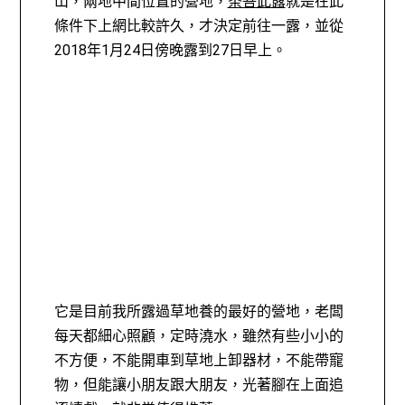
山，兩地中間位置的營地，
茶吾此露
就是在此
條件下上網比較許久，才決定前往一露，並從
2018年1月24日傍晚露到27日早上。
它是目前我所露過草地養的最好的營地，老闆
每天都細心照顧，定時澆水，雖然有些小小的
不方便，不能開車到草地上卸器材，不能帶寵
物，但能讓小朋友跟大朋友，光著腳在上面追