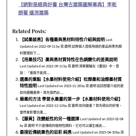
【絕對是經典好書 台灣古建築圖解事典】李乾
朗著 遠流建築
Related Posts:
【試墨談黑】各種墨與黑材料特性介紹與說明
Last
Updated on 2022-09-11 by 梁 震明 試將個人曾經用過的墨品與黑色顏
料整理如下......
【用墨技巧】墨與黑材質特性在色調變化的差異說明
Last Updated on 2022-09-11 by 梁 震明 清華翼輪在《畫說》中，曾
說：「墨既不能得......
選墨的重點【水墨材料使用介紹】松煙墨和油煙墨材質
特性說明
Last Updated on 2023-11-28 by 梁 震明 這回想要介紹的是
如何選購墨條。首先我們必......
磨墨的方法 學習水墨畫的第一步【水墨材料使用介紹】
Last Updated on 2023-12-10 by 梁 震明 如何磨墨？首先硯台的好壞，
當然會影響出墨......
【藤黃】改變紙性的另一種選擇
Last Updated on 2023-02-04
by 梁 震明 不只是傳統的植物性顏料，它也可以讓生楮皮......
最接近傳統墨色的岩彩 純黑
Last Updated on 2025-04-30 by 梁