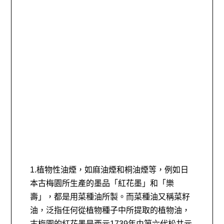
1.植物性油煙，如麻油煙和桐油煙等，例如日
本古梅園所生產的墨品「紅花墨」和「樂
壽」，都是用菜種油所製。而菜種油又稱菜籽
油，泛指任何從植物種子中所提取的植物油，
古梅園的紅花墨是西元1739年由第六代松井元