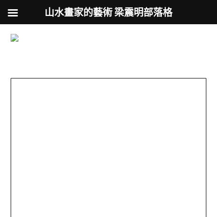
山水畫家的藝術 梁震明部落格
跟著藝術家來放風
Skip
to
用不同的視角來認識台灣
content