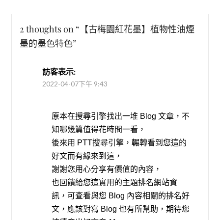
2 thoughts on “
【古梅園紅花墨】植物性油煙
墨的墨色特色
”
訪客
表示:
2022-04-07下午 9:43
原本在搜尋引擎找出一堆 Blog 文章，不
知哪幾篇值得花時間一看，
後來用 PTT搜尋引擎，輾轉看到您這的
好文而有緣來到這，
謝謝您用心分享有價值的內容，
也回饋給您這實用的主題排名網站資
訊，可查看與您 Blog 內容相關的排名好
文，應該對寫 Blog 也有所幫助，期待您