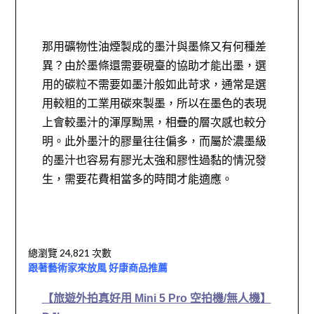
那用礦物性油煙製成的墨汁與墨條又有何種差
異？由於墨條還需要硯臺的協助才能出墨，選
用的碳粒不需要如墨汁般如此苛求，通常是選
用較粗的工業用碳來製墨，所以在墨色的表現
上會較墨汁的渾厚黝黑，相疊的層次感也較分
明。此外墨汁的膠量往往偏多，而屬於濃墨級
的墨汁也容易有膠光太強和膠性過黏的情況發
生，需要花費相當多的時間才能適應。
總瀏覽 24,821 次數
跟著藝術家來放風 好康商品推薦
【旅遊外拍真好用 Mini 5 Pro 空拍機/無人機】