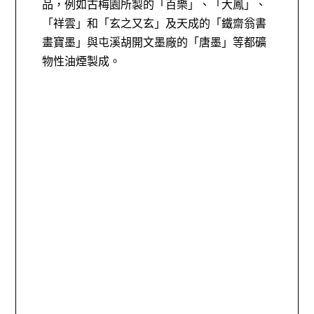
品，例如古梅園所製的「百樂」、「大鳳」、
「祥雲」和「玄之又玄」及天成的「鐵齋翁書
畫寶墨」與屯溪胡開文墨廠的「唐墨」等都礦
物性油煙製成。