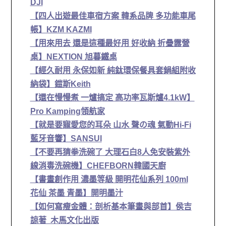
DJI
【四人出遊最佳車宿方案 韓系品牌 多功能車尾
帳】KZM KAZMI
【用來用去 還是這種最好用 好收納 折疊露營
桌】NEXTION 旭暮鐵桌
【經久耐用 永保如新 純鈦環保餐具套鍋組附收
納袋】鎧斯Keith
【還在慢慢煮 一爐搞定 高功率瓦斯爐4.1kW】
Pro Kamping領航家
【就是要寵愛您的耳朵 山水 聲の魂 氣動Hi-Fi
藍牙音響】SANSUI
【不要再猜拳洗碗了 大理石白8人免安裝紫外
線消毒洗碗機】CHEFBORN韓國天廚
【書畫創作用 濃墨等級 開明花仙系列 100ml
花仙 茶墨 青墨】開明墨汁
【如何寫瘦金體：剖析基本筆畫與部首】侯吉
諒著 木馬文化出版