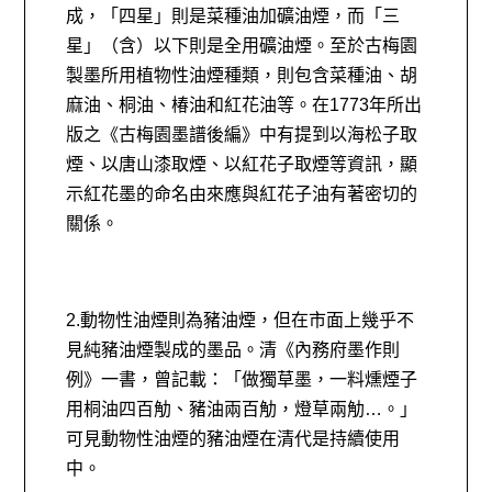
成，「四星」則是菜種油加礦油煙，而「三
星」（含）以下則是全用礦油煙。至於古梅園
製墨所用植物性油煙種類，則包含菜種油、胡
麻油、桐油、椿油和紅花油等。在1773年所出
版之《古梅園墨譜後編》中有提到以
海松子取
煙、以唐山漆取煙、以紅花子取煙等資訊，顯
示紅花墨的命名由來應與紅花子油有著密切的
關係。
2.動物性油煙則為豬油煙，但在市面上幾乎不
見純豬油煙製成的墨品。清《內務府墨作則
例》一書，曾記載：「做獨草墨，一料燻煙子
用桐油四百觔、豬油兩百觔，燈草兩觔…。」
可見動物性油煙的豬油煙在清代是持續使用
中。