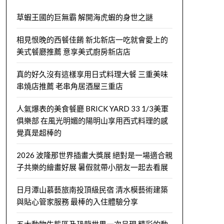
草蝦王國的巨無霸 解開海虎蝦的身世之謎
相見恨晚的西餐佳餚 新北新店一吃就會愛上的
美式餐廳推薦 意享美式廚房新店店
真的好久沒有這樣享用日式料理大餐 三重美味
串燒店推薦 老串角居酒屋三重店
人氣爆表的美食餐廳 BRICK YARD 33 1/3美軍
俱樂部 在風光明媚的陽明山享用西式料理的感
覺真是超棒的
2026 波隆那世界插畫大獎展 絕對是一場適合親
子共樂的繪畫好展 暑假就帶小朋友一起去看展
日月潭山慕藝旅南投頂級民宿 清水模藝術建築
與貼心管家服務 最棒的入住體驗分享