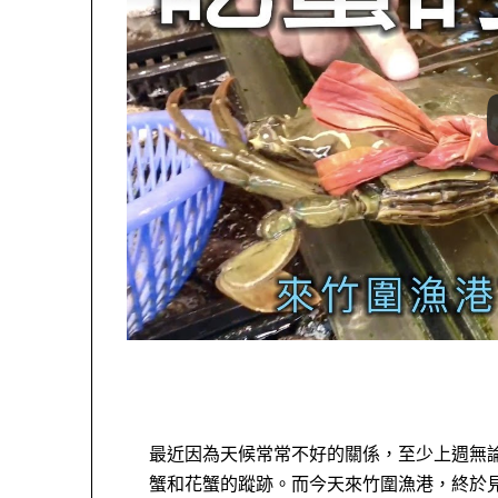
最近因為天候常常不好的關係，至少上週無
蟹和花蟹的蹤跡。而今天來竹圍漁港，終於見