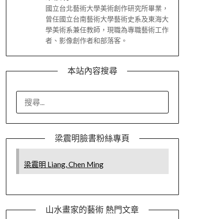
國立台北藝術大學美術創作研究所畢業，
曾任國立台南藝術大學藝術史系及東海大
學美術系兼任教師，現職為專職藝術工作
者、影像創作者和部落客。
本站內容搜尋
搜
尋
關
鍵
梁震明臉書粉絲專頁
字:
梁震明 Liang, Chen Ming
山水畫家的藝術 熱門文章