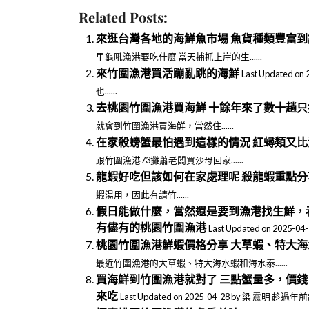
Related Posts:
來逛台灣各地的海鮮魚市場 魚貨種類豐富
里龜吼漁港要吃什麼 當天捕抓上岸的生......
來竹圍漁港買活蹦亂跳的海鮮
Last Update
也......
去桃園竹圍漁港買海鮮 十餘年來了數十趟
就會到竹圍漁港買海鮮，當然住......
在家殺螃蟹最怕遇到這樣的情況 紅蟳類又
跟竹圍漁港73攤蕭老闆買沙母回家......
龍蝦好吃但該如何在家處理呢 殺龍蝦重點分
蝦湯用，因此有請竹......
假日能做什麼，當然還是要到漁港找生鮮，
有儘有的桃園竹圍漁港
Last Updated on 2
桃園竹圍漁港鮮蝦價格分享 大草蝦、特大
最近竹圍漁港的大草蝦、特大海水蝦和海水泰......
買海鮮到竹圍漁港就對了 三點蟹量多，價錢
來吃
Last Updated on 2025-04-28 by 梁 震