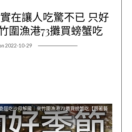
實在讓人吃驚不已 只好
竹圍漁港73攤買螃蟹吃
on
2022-10-29
委屈吃沙母解饞｜來竹圍漁港73攤買螃蟹吃【跟著藝