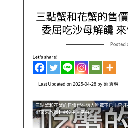
三點蟹和花蟹的售價
委屈吃沙母解饞 來
Posted 
Let's share!
Last Updated on 2025-04-28 by
梁 震明
三點蟹和花蟹的售價實在讓人吃驚不已｜只好
術家來放風】#69中文字幕