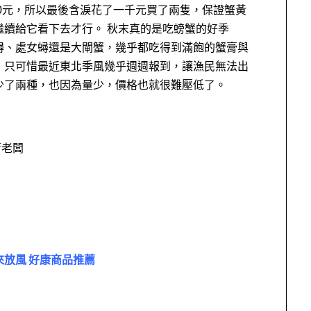
00元，所以最後含淚花了一千元買了兩隻，保證蟹黃
繼續給它看下去才行。 秋末真的是吃螃蟹的好季
蟳、處女蟳還是大閘蟹，幾乎都吃得到滿飽的蟹膏與
，只可惜最近東北季風幾乎週週報到，讓漁民無法出
少了兩種，也因為量少，價格也就很難壓低了。
蕭老闆
來放風 好康商品推薦