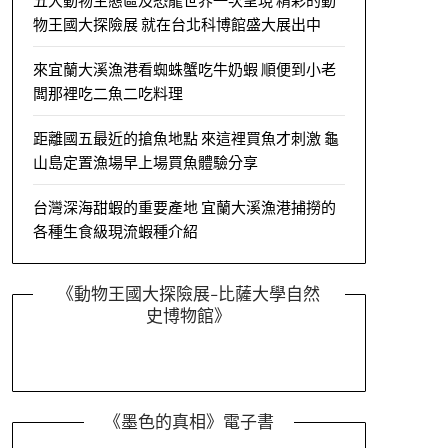
五大動物生態區及恐龍世界一次呈現 精彩的動
物王國大探險展 就在台北科博館盛大展出中
來宜蘭大溪漁港看蜘蛛蟹吃牛奶蝦 順便到小老
闆那裡吃二魚二吃料理
距離國五最近的搶魚地點 來這裡買魚才刺激 龜
山島定置漁場早上場買魚體驗分享
台灣深海甜蝦的重要產地 宜蘭大溪漁港捕撈的
各種生食級現流蝦種介紹
《動物王國大探險展-比薩大學自然
史博物館》
《墨色的真相》電子書