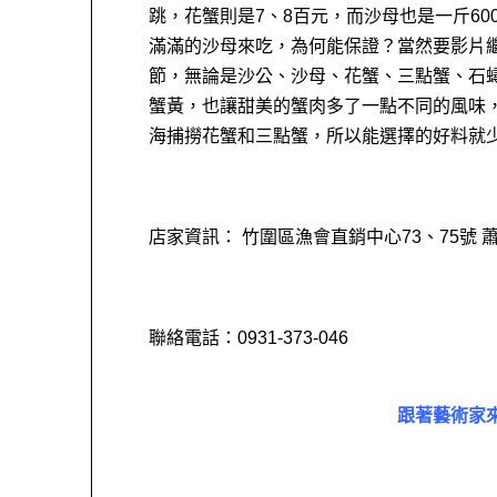
跳，花蟹則是7、8百元，而沙母也是一斤6
滿滿的沙母來吃，為何能保證？當然要影片
節，無論是沙公、沙母、花蟹、三點蟹、石
蟹黃，也讓甜美的蟹肉多了一點不同的風味
海捕撈花蟹和三點蟹，所以能選擇的好料就
店家資訊： 竹圍區漁會直銷中心73、75號 
聯絡電話：0931-373-046
跟著藝術家