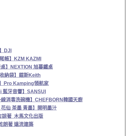
】DJI
】KZM KAZMI
】NEXTION 旭暮鐵桌
納袋】鎧斯Keith
ro Kamping領航家
i 藍牙音響】SANSUI
線消毒洗碗機】CHEFBORN韓國天廚
l 花仙 茶墨 青墨】開明墨汁
吉諒著 木馬文化出版
乾朗著 遠流建築