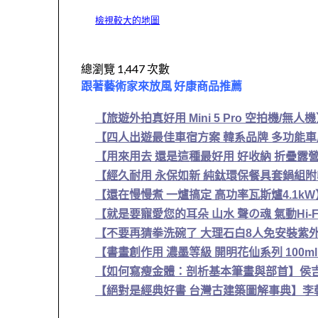
檢視較大的地圖
總瀏覽 1,447 次數
跟著藝術家來放風 好康商品推薦
【旅遊外拍真好用 Mini 5 Pro 空拍機/無人機
【四人出遊最佳車宿方案 韓系品牌 多功能車尾帳
【用來用去 還是這種最好用 好收納 折疊露營桌
【經久耐用 永保如新 純鈦環保餐具套鍋組附收
【還在慢慢煮 一爐搞定 高功率瓦斯爐4.1kW】P
【就是要寵愛您的耳朵 山水 聲の魂 氣動Hi-F
【不要再猜拳洗碗了 大理石白8人免安裝紫外
【書畫創作用 濃墨等級 開明花仙系列 100m
【如何寫瘦金體：剖析基本筆畫與部首】侯
【絕對是經典好書 台灣古建築圖解事典】李