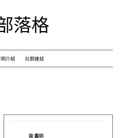
部落格
震明介紹
社群連結
梁 震明