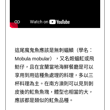
這尾魔鬼魚應該是無刺蝠鱝（學名：
Mobula mobular），又名姬蝠魟或飛
魴仔，且在宜蘭當地海鮮餐廳是可以
享用到用這種魚處理的料理，多以三
杯料理為主。在南方澳則可以見到剝
皮後的魟魚魚塊，體型也相當的大，
應該都是類似的魟魚品種。