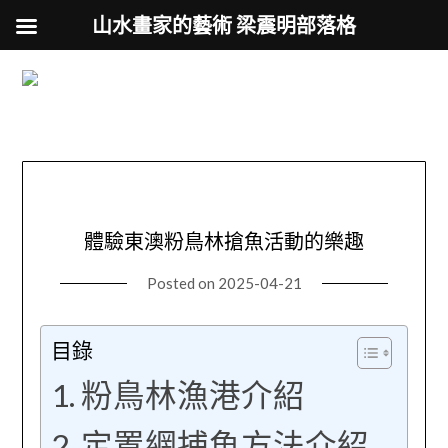
山水畫家的藝術 梁震明部落格
跟著藝術家來放風
Skip
to
用不同的視角來認識台灣
content
體驗東澳粉鳥林搶魚活動的樂趣
Posted on
2025-04-21
目錄
粉鳥林漁港介紹
定置網捕魚方法介紹