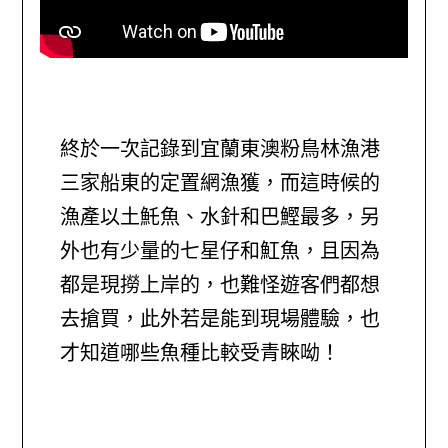
終於一次記錄到宜蘭東澳粉鳥林漁港
三家船東的定置網漁獲，而這時候的
漁產以土魠魚、水針和巴鰹最多，另
外也有少量的七星仔和魟魚，且因為
都是現撈上岸的，也難怪遊客們都想
去搶買，此外若是能到現場體驗，也
才知道哪些魚種比較受青睞呦！