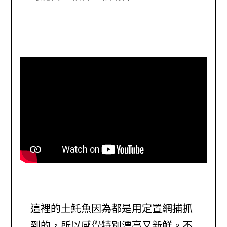
這裡的土魠魚因為都是用定置網捕抓
到的，所以感覺特別漂亮又新鮮。不