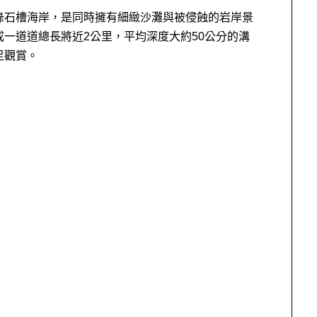
綠石槽海岸，是同時擁有細緻沙灘與被侵蝕的岩岸景
一道道總長將近2公里，平均深度大約50公分的溝
足觀賞。