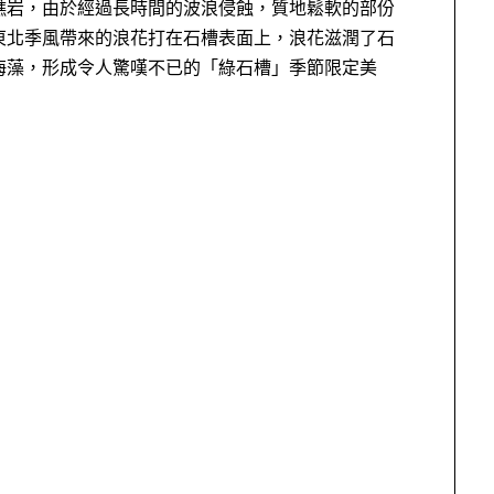
礁岩，由於經過長時間的波浪侵蝕，質地鬆軟的部份
東北季風帶來的浪花打在石槽表面上，浪花滋潤了石
海藻，形成令人驚嘆不已的「綠石槽」季節限定美