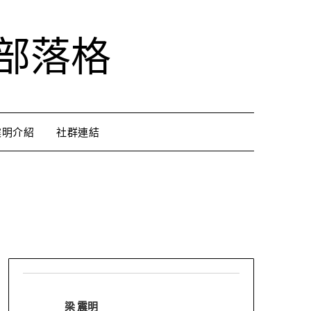
部落格
震明介紹
社群連結
梁 震明