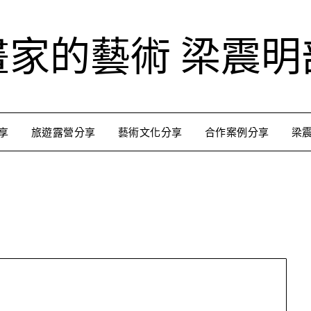
畫家的藝術 梁震明
享
旅遊露營分享
藝術文化分享
合作案例分享
梁
跟著藝術家來放風
用不同的視角來認識台灣