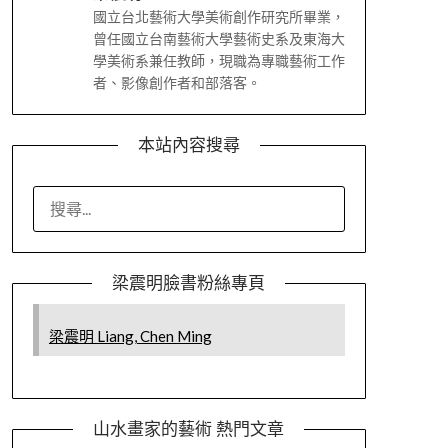
國立台北藝術大學美術創作研究所畢業，
曾任國立台南藝術大學藝術史系及東海大
學美術系兼任教師，現職為專職藝術工作
者、影像創作者和部落客。
本站內容搜尋
搜
尋
關
鍵
梁震明臉書粉絲專頁
字:
梁震明 Liang, Chen Ming
山水畫家的藝術 熱門文章