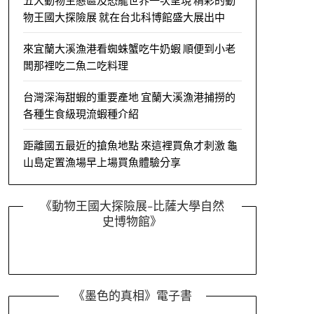
五大動物生態區及恐龍世界一次呈現 精彩的動
物王國大探險展 就在台北科博館盛大展出中
來宜蘭大溪漁港看蜘蛛蟹吃牛奶蝦 順便到小老
闆那裡吃二魚二吃料理
台灣深海甜蝦的重要產地 宜蘭大溪漁港捕撈的
各種生食級現流蝦種介紹
距離國五最近的搶魚地點 來這裡買魚才刺激 龜
山島定置漁場早上場買魚體驗分享
《動物王國大探險展-比薩大學自然
史博物館》
《墨色的真相》電子書