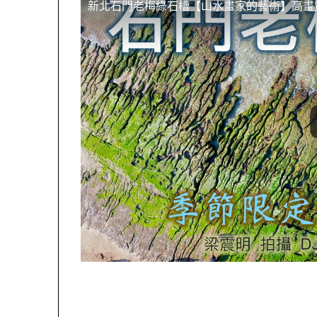
新北石門老梅綠石槽【山水畫家的藝術】高畫