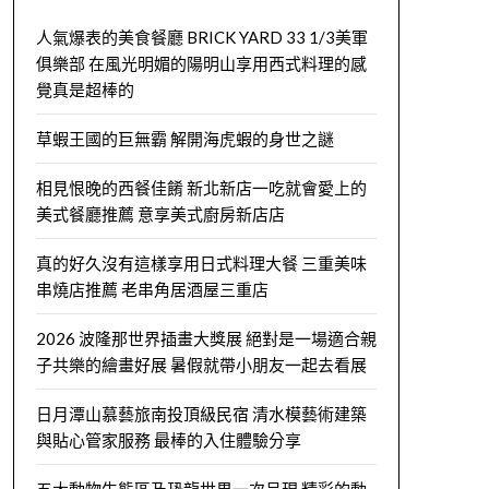
人氣爆表的美食餐廳 BRICK YARD 33 1/3美軍
俱樂部 在風光明媚的陽明山享用西式料理的感
覺真是超棒的
草蝦王國的巨無霸 解開海虎蝦的身世之謎
相見恨晚的西餐佳餚 新北新店一吃就會愛上的
美式餐廳推薦 意享美式廚房新店店
真的好久沒有這樣享用日式料理大餐 三重美味
串燒店推薦 老串角居酒屋三重店
2026 波隆那世界插畫大獎展 絕對是一場適合親
子共樂的繪畫好展 暑假就帶小朋友一起去看展
日月潭山慕藝旅南投頂級民宿 清水模藝術建築
與貼心管家服務 最棒的入住體驗分享