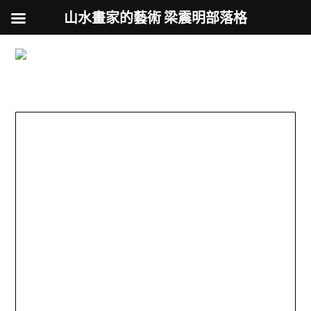
山水畫家的藝術 梁震明部落格
跟著藝術家來放風
Skip
to
用不同的視角來認識台灣
content