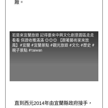
廠。
若是來宜蘭旅遊 記得要來中興文化創意園區走走
看看 保證收穫滿滿 😊😊😊 【跟著藝術家來放
風】#宜蘭 #宜蘭景點 #觀光旅遊 #文化 #歷史 #
親子景點 #taiwan
直到西元2014年由宜蘭縣政府接手，