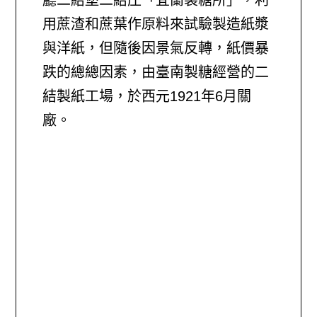
廳二結堡二結庄「宜蘭製糖所」，利
用蔗渣和蔗葉作原料來試驗製造紙漿
與洋紙，但隨後因景氣反轉，紙價暴
跌的總總因素，由臺南製糖經營的二
結製紙工場，於西元1921年6月關
廠。