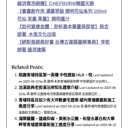
線消毒洗碗機】CHEFBORN韓國天廚
【書畫創作用 濃墨等級 開明花仙系列 100ml
花仙 茶墨 青墨】開明墨汁
【如何寫瘦金體：剖析基本筆畫與部首】侯吉
諒著 木馬文化出版
【絕對是經典好書 台灣古建築圖解事典】李乾
朗著 遠流建築
Related Posts:
桃園青埔特區第一高樓 中悅建設 HLA‧悅
Last Updated
on 2025-04-22 by 梁 震明 未來青埔超級地標 中悅建設於2020年1......
洽溪路與老街溪沿岸知名建案介紹
Last Updated on 2025-04-
22 by 梁 震明 公園綠地河景圍繞優質居住環境 洽溪路位於......
青埔特區目前少有大坪數豪宅建案 威均青塘園最新施工
進度分享
Last Updated on 2025-04-22 by 梁 震明 威均青塘園位於洽
溪路和文德路口，緊鄰亞洲......
鴻築馥麗、遠雄仰森、美術水公園、和發水慕白和大華
畔等青埔建案最新施工進度分享
Last Updated on 2025-04-22