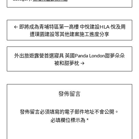
文
← 即將成為青埔特區第一高樓 中悅建設HLA∙悅及周
章
遭璞園建設等其他建案施工進度分享
導
外出旅遊露營首選寢具 英國Panda London甜夢朵朵
覽
被和甜夢枕 →
發佈留言
發佈留言必須填寫的電子郵件地址不會公開。
必填欄位標示為
*