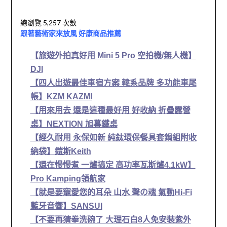
總瀏覽 5,257 次數
跟著藝術家來放風 好康商品推薦
【旅遊外拍真好用 Mini 5 Pro 空拍機/無人機】
DJI
【四人出遊最佳車宿方案 韓系品牌 多功能車尾
帳】KZM KAZMI
【用來用去 還是這種最好用 好收納 折疊露營
桌】NEXTION 旭暮鐵桌
【經久耐用 永保如新 純鈦環保餐具套鍋組附收
納袋】鎧斯Keith
【還在慢慢煮 一爐搞定 高功率瓦斯爐4.1kW】
Pro Kamping領航家
【就是要寵愛您的耳朵 山水 聲の魂 氣動Hi-Fi
藍牙音響】SANSUI
【不要再猜拳洗碗了 大理石白8人免安裝紫外