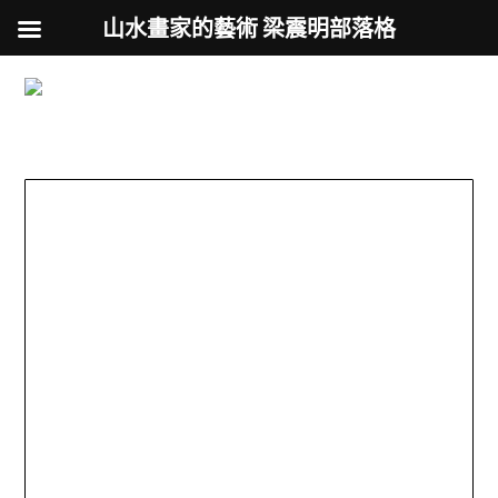
山水畫家的藝術 梁震明部落格
跟著藝術家來放風
Skip
to
用不同的視角來認識台灣
content