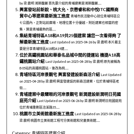
by 梁 震明 鴻築馥麗 首先要介紹的青埔建案是鴻築馥麗......
興富發站前新銳、桃大允、京懋睿和和中悅ITC國際商
貿中心等建案最新施工進度
青埔市民活動中心就位青埔特區公
七公園內，正對站前廣場，地理位置十分優越，附近建案也相當的密
集，算是青埔最熱的區......
集結青埔特區A18和A19共25個建案 讓您一次看得夠 了
解最新施工進度
Last Updated on 2025-04-26 by 梁 震明 本片最主
要是分享青埔特區A18和A19建......
位於高鐵桃園站和華泰名品城中間的捷運站 機捷A18高
鐵桃園站介紹
Last Updated on 2025-04-28 by 梁 震明 原先被稱為
B05站的高鐵桃園站，後改為桃......
青埔特區河岸景觀宅 興富發建設新森活介紹
Last Updated
on 2025-04-28 by 梁 震明 興富發建設的新森活建案，位於青埔特區老
街......
青埔建案中最耀眼的河岸景觀宅 新潤建設新潤明日苑國
庭苑介紹
Last Updated on 2025-06-26 by 梁 震明 新潤明日苑國庭苑
位於青埔重劃區洽溪路35......
桃園市立美術館最新施工進度
Last Updated on 2025-04-28 by
梁 震明 桃園市立美術館工程可分美術館和兒童美術館......
Category:
青埔特區建案介紹