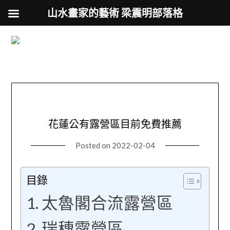
山水畫家的藝術 梁震明部落格
跟著藝術家來放風
Skip
to
用不同的視角來認識台灣
content
花蓮公有露營區目前免費推薦
Posted on
2022-02-04
目錄
太魯閣合流露營區
瑞穗露營區