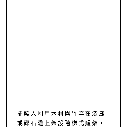
捕鰻人利用木材與竹竿在淺灘
或礫石灘上架設階梯式鰻架，