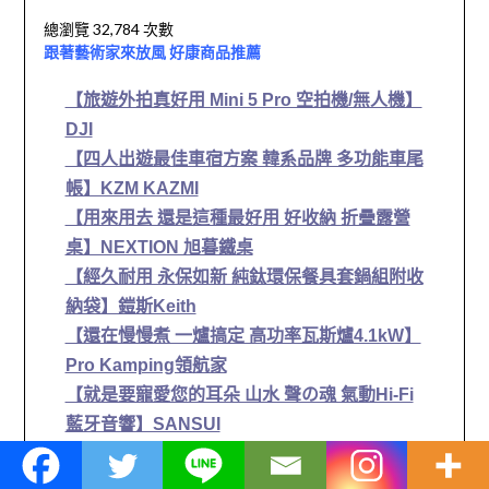
總瀏覽 32,784 次數
跟著藝術家來放風 好康商品推薦
【旅遊外拍真好用 Mini 5 Pro 空拍機/無人機】
DJI
【四人出遊最佳車宿方案 韓系品牌 多功能車尾
帳】KZM KAZMI
【用來用去 還是這種最好用 好收納 折疊露營
桌】NEXTION 旭暮鐵桌
【經久耐用 永保如新 純鈦環保餐具套鍋組附收
納袋】鎧斯Keith
【還在慢慢煮 一爐搞定 高功率瓦斯爐4.1kW】
Pro Kamping領航家
【就是要寵愛您的耳朵 山水 聲の魂 氣動Hi-Fi
藍牙音響】SANSUI
【不要再猜拳洗碗了 大理石白8人免安裝紫外
線消毒洗碗機】CHEFBORN韓國天廚