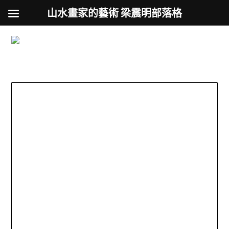
山水畫家的藝術 梁震明部落格
跟著藝術家來放風
Skip
to
用不同的視角來認識台灣
content